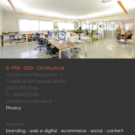
visita OVOstudio
virtual tour
© 1994 - 2026 · OVOstudio srl
Via Giovanni Boccaccio, 1
Caselle di Selvazzano Dentro
35030 (PD) Italy
P.I. 04357220286
pec@pec.ovostudio.it
Privacy
Soluzioni
branding
/
web e digital
/
ecommerce
/
social
/
content