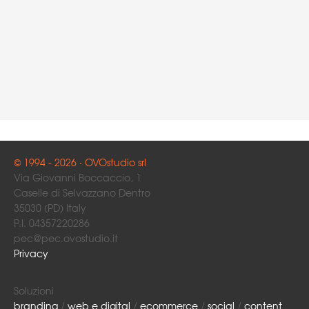
© 1994 - 2026 · OVOstudio srl
Via Giovanni Boccaccio, 1
Caselle di Selvazzano Dentro
35030 (PD) Italy
P.I. 04357220286
pec@pec.ovostudio.it
Privacy
Soluzioni
branding
/
web e digital
/
ecommerce
/
social
/
content