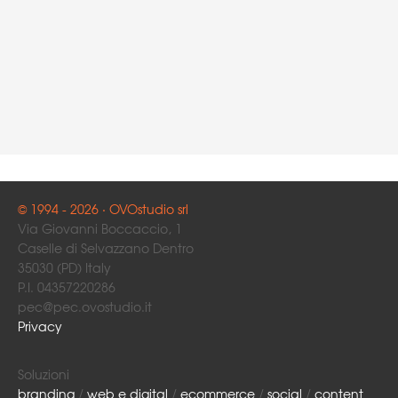
© 1994 - 2026 · OVOstudio srl
Via Giovanni Boccaccio, 1
Caselle di Selvazzano Dentro
35030 (PD) Italy
P.I. 04357220286
pec@pec.ovostudio.it
Privacy
Soluzioni
branding
/
web e digital
/
ecommerce
/
social
/
content