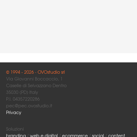
© 1994 - 2026 · OVOstudio srl
Via Giovanni Boccaccio, 1
Caselle di Selvazzano Dentro
35030 (PD) Italy
P.I. 04357220286
pec@pec.ovostudio.it
Privacy
Soluzioni
branding
/
web e digital
/
ecommerce
/
social
/
content