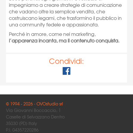
impegniamo a creare strategie di comunicazione
che vadano oltre la semplice vendita, che
costruiscano legami, che trasformino il pubblico in
una community fedele e appassionata.
Perché in amore, come nel marketing,
l’apparenza incanta, ma il contenuto conquista.
Condividi:
© 1994 - 2026 · OVOstudio srl
Via Giovanni Boccaccio, 1
Caselle di Selvazzano Dentro
35030 (PD) Italy
P.I. 04357220286