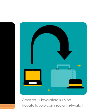
America, 1 lavoratore su 6 ha
trovato lavoro con i social network. Il