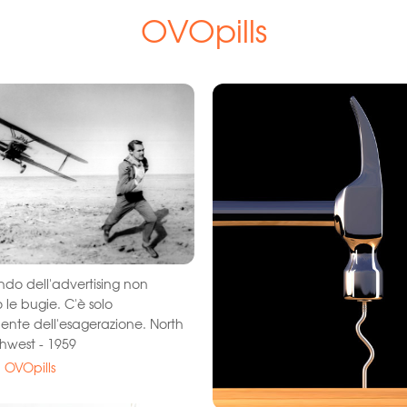
OVOpills
do dell'advertising non
o le bugie. C'è solo
iente dell'esagerazione. North
hwest - 1959
a OVOpills