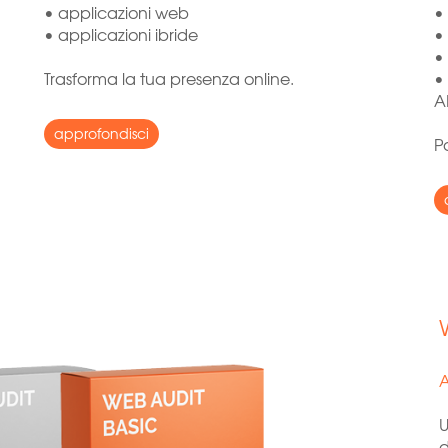
• applicazioni web
•
• applicazioni ibride
•
•
Trasforma la tua presenza online.
•
A
approfondisci
Po
A
U
d