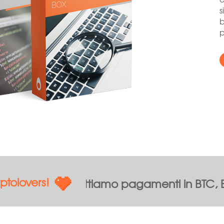
s
b
p
overs!
Accettiamo pagamenti in BT